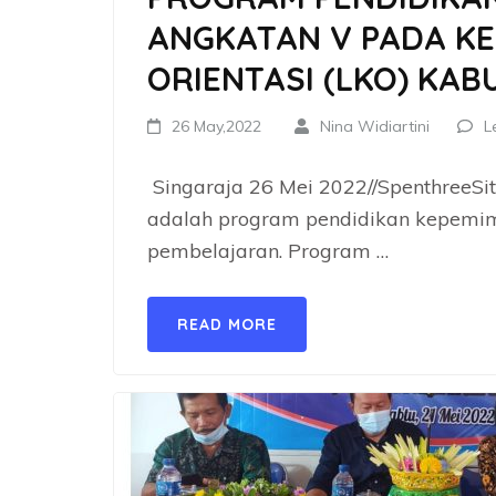
ANGKATAN V PADA K
ORIENTASI (LKO) KA
26 May,2022
Nina Widiartini
L
Singaraja 26 Mei 2022//SpenthreeSi
adalah program pendidikan kepemim
pembelajaran. Program …
READ MORE