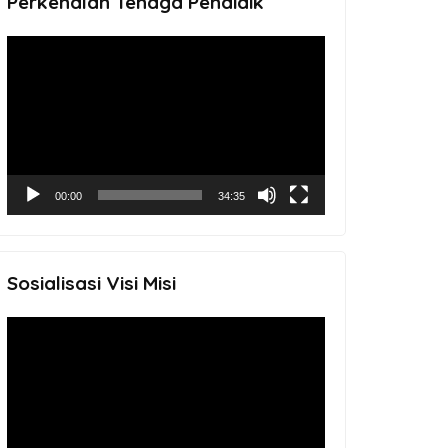
Perkenalan Tenaga Pendidik
Video
Player
00:00
34:35
Sosialisasi Visi Misi
Video
Player