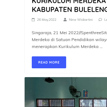
KURIKULUM MERDEKA 
KABUPATEN BULELEN
26 May,2022
Nina Widiartini
L
Singaraja, 21 Mei 2022//SpenthreeSi
Merdeka di Satuan Pendidikan wila
menerapkan Kurikulum Merdeka …
READ MORE