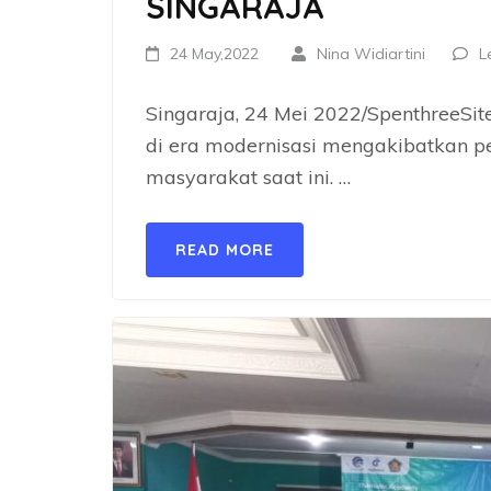
SINGARAJA
24 May,2022
Nina Widiartini
L
Singaraja, 24 Mei 2022/SpenthreeSit
di era modernisasi mengakibatkan 
masyarakat saat ini. …
READ MORE