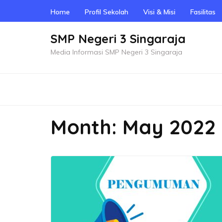
Skip
Home
Profil Sekolah
Visi & Misi
Fasilitas
to
content
SMP Negeri 3 Singaraja
(Press
Media Informasi SMP Negeri 3 Singaraja
Enter)
Month:
May 2022