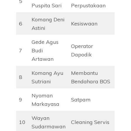
5
Puspita Sari
Perpustakaan
Komang Deni
6
Kesiswaan
Astini
Gede Agus
Operator
7
Budi
Dapodik
Artawan
Komang Ayu
Membantu
8
Sutriani
Bendahara BOS
Nyoman
9
Satpam
Markayasa
Wayan
10
Cleaning Servis
Sudarmawan