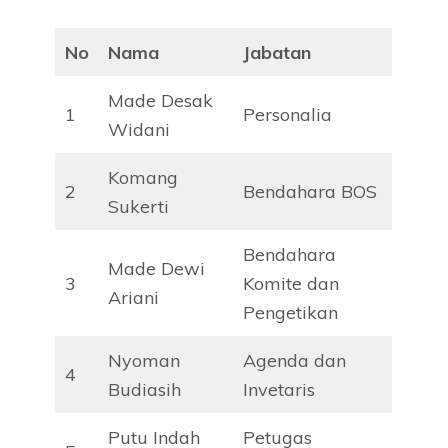
No
Nama
Jabatan
Made Desak
1
Personalia
Widani
Komang
2
Bendahara BOS
Sukerti
Bendahara
Made Dewi
3
Komite dan
Ariani
Pengetikan
Nyoman
Agenda dan
4
Budiasih
Invetaris
Putu Indah
Petugas