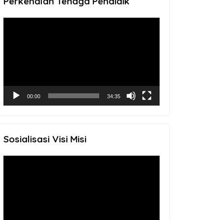
Perkenalan Tenaga Pendidik
Video
Player
00:00
34:35
Sosialisasi Visi Misi
Video
Player