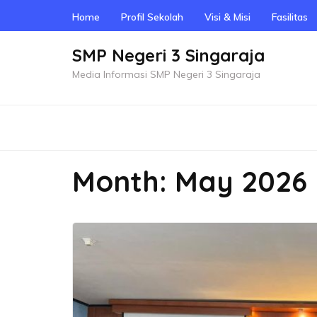
Skip
Home
Profil Sekolah
Visi & Misi
Fasilitas
to
content
SMP Negeri 3 Singaraja
(Press
Media Informasi SMP Negeri 3 Singaraja
Enter)
Month:
May 2026