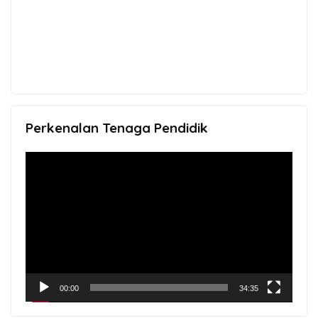
Perkenalan Tenaga Pendidik
Video
Player
00:00
34:35