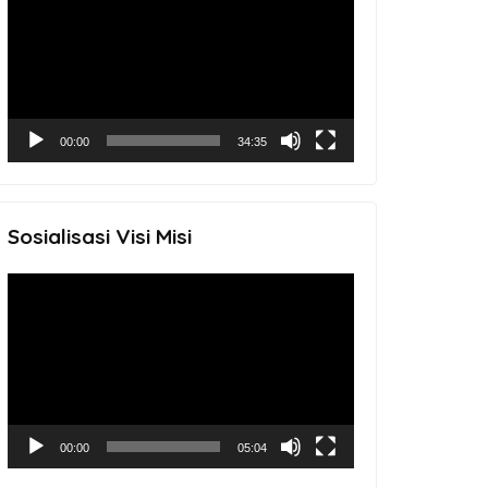
Player
00:00
34:35
Sosialisasi Visi Misi
Video
Player
00:00
05:04