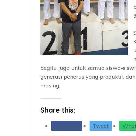
p
3
S
K
u
m
begitu juga untuk semua siswa-sisw
generasi penerus yang produktif, da
masing.
Share this:
Facebook
Tweet
What