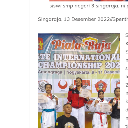
siswi smp negeri 3 singaraja, ni 
Singaraja, 13 Desember 2022//Spenth
K
S
I
2
t