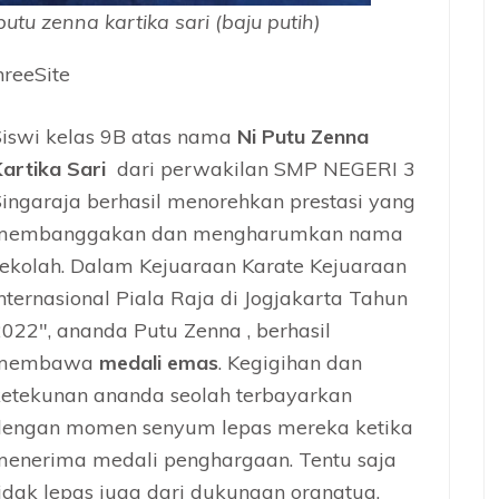
putu zenna kartika sari (baju putih)
reeSite
Siswi kelas 9B atas nama
Ni Putu Zenna
artika Sari
dari perwakilan SMP NEGERI 3
ingaraja berhasil menorehkan prestasi yang
membanggakan dan mengharumkan nama
sekolah. Dalam Kejuaraan Karate Kejuaraan
nternasional Piala Raja di Jogjakarta Tahun
022″, ananda Putu Zenna , berhasil
membawa
medali emas
. Kegigihan dan
ketekunan ananda seolah terbayarkan
dengan momen senyum lepas mereka ketika
menerima medali penghargaan. Tentu saja
idak lepas juga dari dukungan orangtua,