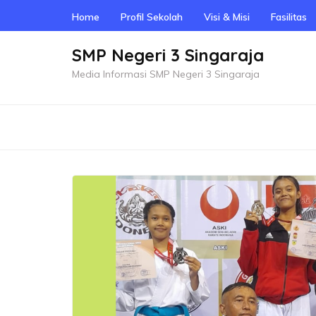
Skip
Home
Profil Sekolah
Visi & Misi
Fasilitas
to
content
SMP Negeri 3 Singaraja
(Press
Media Informasi SMP Negeri 3 Singaraja
Enter)