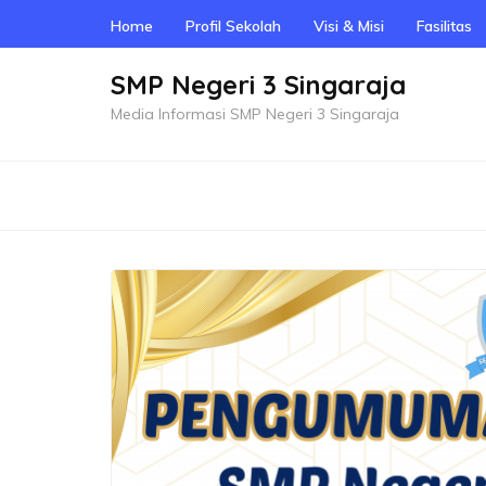
Skip
Home
Profil Sekolah
Visi & Misi
Fasilitas
to
content
SMP Negeri 3 Singaraja
(Press
Media Informasi SMP Negeri 3 Singaraja
Enter)