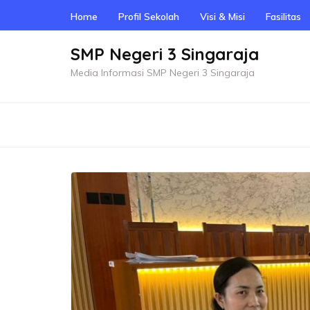
Skip
Home
Profil Sekolah
Visi & Misi
Fasilitas
to
content
SMP Negeri 3 Singaraja
(Press
Media Informasi SMP Negeri 3 Singaraja
Enter)