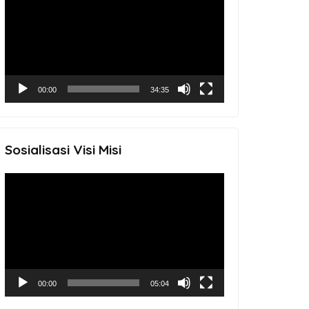
Player
00:00
34:35
Sosialisasi Visi Misi
Video
Player
00:00
05:04