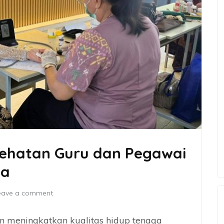
sehatan Guru dan Pegawai
ja
eave a comment
 meningkatkan kualitas hidup tenaga